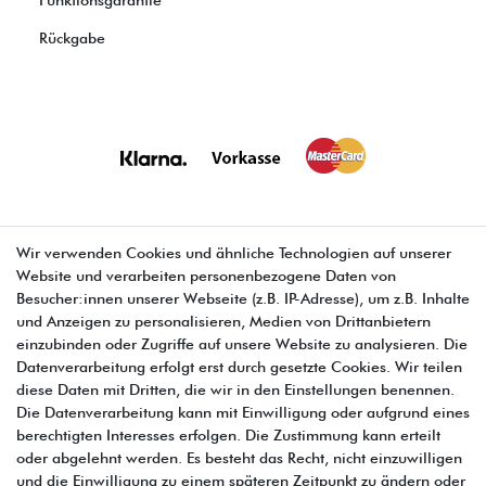
Rückgabe
Wir verwenden Cookies und ähnliche Technologien auf unserer
Website und verarbeiten personenbezogene Daten von
E-MAIL **
Besucher:innen unserer Webseite (z.B. IP-Adresse), um z.B. Inhalte
und Anzeigen zu personalisieren, Medien von Drittanbietern
einzubinden oder Zugriffe auf unsere Website zu analysieren. Die
Hiermit bestätige ich, dass ich die
Daten­schutz­erklärung
gelesen habe. Meine
Einwilligung kann ich jederzeit widerrufen.**
Datenverarbeitung erfolgt erst durch gesetzte Cookies. Wir teilen
diese Daten mit Dritten, die wir in den Einstellungen benennen.
Die Datenverarbeitung kann mit Einwilligung oder aufgrund eines
Abonnieren
berechtigten Interesses erfolgen. Die Zustimmung kann erteilt
** Hierbei handelt es sich um ein Pflichtfeld.
oder abgelehnt werden. Es besteht das Recht, nicht einzuwilligen
und die Einwilligung zu einem späteren Zeitpunkt zu ändern oder