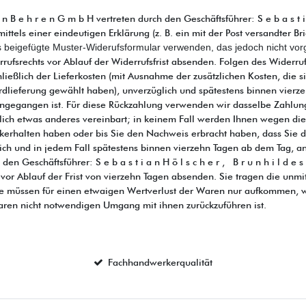
 e h r e n G m b H vertreten durch den Geschäftsführer: S e b a s t i a n 
s einer eindeutigen Erklärung (z. B. ein mit der Post versandter Brief
 beigefügte Muster-Widerufsformular verwenden, das jedoch nicht vorg
rrufsrechts vor Ablauf der Widerrufsfrist absenden. Folgen des Widerr
ließlich der Lieferkosten (mit Ausnahme der zusätzlichen Kosten, die s
ardlieferung gewählt haben), unverzüglich und spätestens binnen vier
eingegangen ist. Für diese Rückzahlung verwenden wir dasselbe Zahlungs
klich etwas anderes vereinbart; in keinem Fall werden Ihnen wegen di
ckerhalten haben oder bis Sie den Nachweis erbracht haben, dass Sie
lich und in jedem Fall spätestens binnen vierzehn Tagen ab dem Tag, a
 den Geschäftsführer: S e b a s t i a n H ö l s c h e r , B r u n h i l d
 vor Ablauf der Frist von vierzehn Tagen absenden. Sie tragen die un
e müssen für einen etwaigen Wertverlust der Waren nur aufkommen, we
aren nicht notwendigen Umgang mit ihnen zurückzuführen ist.
Fachhandwerkerqualität