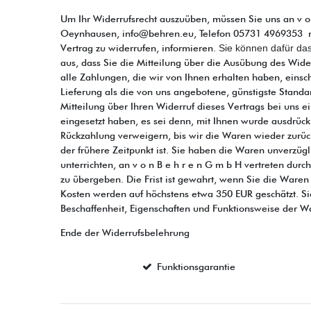
Um Ihr Widerrufsrecht auszuüben, müssen Sie uns an v o n B
Oeynhausen, info@behren.eu, Telefon 05731 4969353 mittel
Vertrag zu widerrufen, informieren.
Sie können dafür das
aus, dass Sie die Mitteilung über die Ausübung des Wide
alle Zahlungen, die wir von Ihnen erhalten haben, einsch
Lieferung als die von uns angebotene, günstigste Stand
Mitteilung über Ihren Widerruf dieses Vertrags bei uns 
eingesetzt haben, es sei denn, mit Ihnen wurde ausdrüc
Rückzahlung verweigern, bis wir die Waren wieder zurü
der frühere Zeitpunkt ist. Sie haben die Waren unverzüg
unterrichten, an v o n B e h r e n G m b H vertreten durch
zu übergeben. Die Frist ist gewahrt, wenn Sie die Waren
Kosten werden auf höchstens etwa 350 EUR geschätzt. Si
Beschaffenheit, Eigenschaften und Funktionsweise der W
Ende der Widerrufsbelehrung
Funktionsgarantie