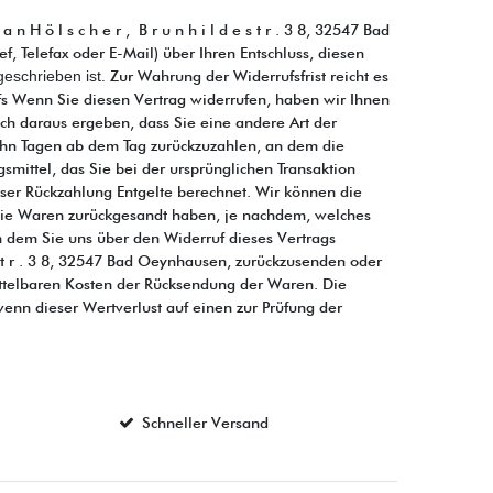
H ö l s c h e r , B r u n h i l d e s t r . 3 8, 32547 Bad
, Telefax oder E-Mail) über Ihren Entschluss, diesen
eschrieben ist.
Zur Wahrung der Widerrufsfrist reicht es
ufs Wenn Sie diesen Vertrag widerrufen, haben wir Ihnen
ich daraus ergeben, dass Sie eine andere Art der
zehn Tagen ab dem Tag zurückzuzahlen, an dem die
mittel, das Sie bei der ursprünglichen Transaktion
eser Rückzahlung Entgelte berechnet. Wir können die
 die Waren zurückgesandt haben, je nachdem, welches
n dem Sie uns über den Widerruf dieses Vertrags
 e s t r . 3 8, 32547 Bad Oeynhausen, zurückzusenden oder
mittelbaren Kosten der Rücksendung der Waren. Die
nn dieser Wertverlust auf einen zur Prüfung der
Schneller Versand