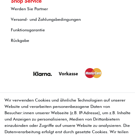
Shop Service
Werden Sie Partner
Versand- und Zahlungsbedingungen
Funktionsgarantie
Rückgabe
Wir verwenden Cookies und ähnliche Technologien auf unserer
Website und verarbeiten personenbezogene Daten von
E-MAIL **
Besucher:innen unserer Webseite (z.B. IP-Adresse), um z.B. Inhalte
und Anzeigen zu personalisieren, Medien von Drittanbietern
einzubinden oder Zugriffe auf unsere Website zu analysieren. Die
Hiermit bestätige ich, dass ich die
Daten­schutz­erklärung
gelesen habe. Meine
Einwilligung kann ich jederzeit widerrufen.**
Datenverarbeitung erfolgt erst durch gesetzte Cookies. Wir teilen