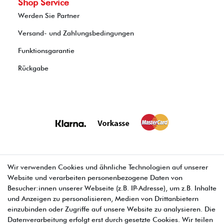
Shop Service
Werden Sie Partner
Versand- und Zahlungsbedingungen
Funktionsgarantie
Rückgabe
Wir verwenden Cookies und ähnliche Technologien auf unserer
Website und verarbeiten personenbezogene Daten von
E-MAIL **
Besucher:innen unserer Webseite (z.B. IP-Adresse), um z.B. Inhalte
und Anzeigen zu personalisieren, Medien von Drittanbietern
einzubinden oder Zugriffe auf unsere Website zu analysieren. Die
Hiermit bestätige ich, dass ich die
Daten­schutz­erklärung
gelesen habe. Meine
Einwilligung kann ich jederzeit widerrufen.**
Datenverarbeitung erfolgt erst durch gesetzte Cookies. Wir teilen