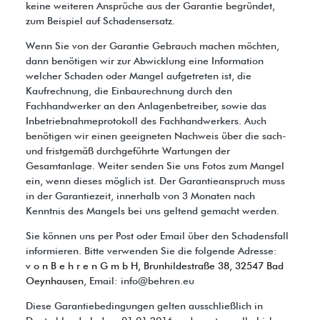
keine weiteren Ansprüche aus der Garantie begründet,
zum Beispiel auf Schadensersatz.
Wenn Sie von der Garantie Gebrauch machen möchten,
dann benötigen wir zur Abwicklung eine Information
welcher Schaden oder Mangel aufgetreten ist, die
Kaufrechnung, die Einbaurechnung durch den
Fachhandwerker an den Anlagenbetreiber, sowie das
Inbetriebnahmeprotokoll des Fachhandwerkers. Auch
benötigen wir einen geeigneten Nachweis über die sach-
und fristgemäß durchgeführte Wartungen der
Gesamtanlage. Weiter senden Sie uns Fotos zum Mangel
ein, wenn dieses möglich ist. Der Garantieanspruch muss
in der Garantiezeit, innerhalb von 3 Monaten nach
Kenntnis des Mangels bei uns geltend gemacht werden.
Sie können uns per Post oder Email über den Schadensfall
informieren. Bitte verwenden Sie die folgende Adresse:
v o n B e h r e n G m b H, Brunhildestraße 38, 32547 Bad
Oeynhausen
, Email: info@behren.eu
Diese Garantiebedingungen gelten ausschließlich in