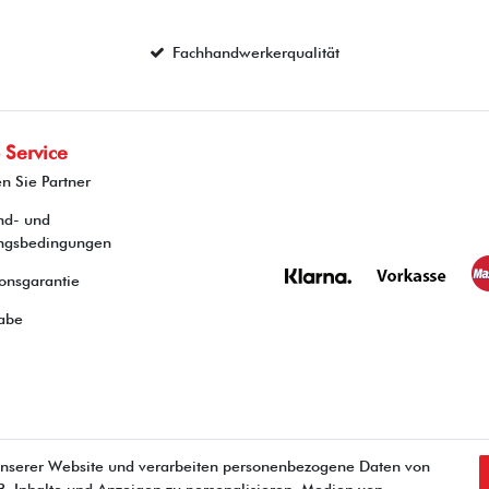
Fachhandwerkerqualität
 Service
n Sie Partner
nd- und
ngsbedingungen
onsgarantie
abe
unserer Website und verarbeiten personenbezogene Daten von
Widerrufs­recht
Impressum
Daten­schutz­erklärung
Kontakt