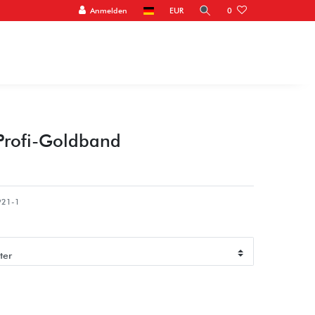
Anmelden
EUR
0
rofi-Goldband
921-1