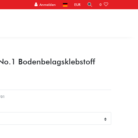
Anmelden
EUR
0
o.1 Bodenbelagsklebstoff
701